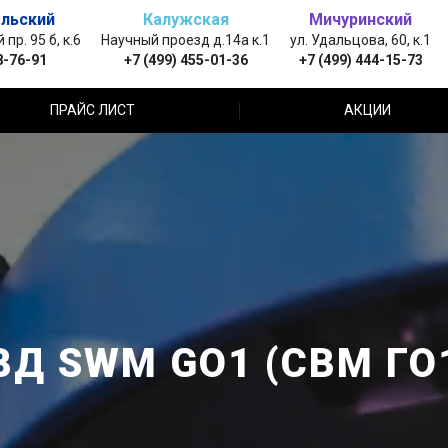
льский
Калужская
Мичуринский
пр. 95 б, к.6
Научный проезд д.14а к.1
ул. Удальцова, 60, к.1
8-76-91
+7 (499) 455-01-36
+7 (499) 444-15-73
ПРАЙС ЛИСТ
АКЦИИ
ВД SWM GO1 (СВМ ГО1