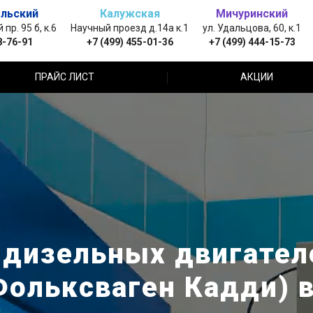
льский
Калужская
Мичуринский
пр. 95 б, к.6
Научный проезд д.14а к.1
ул. Удальцова, 60, к.1
8-76-91
+7 (499) 455-01-36
+7 (499) 444-15-73
ПРАЙС ЛИСТ
АКЦИИ
дизельных двигател
Фольксваген Кадди) 