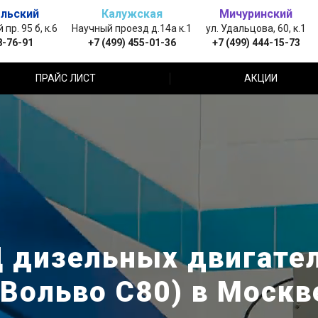
льский
Калужская
Мичуринский
пр. 95 б, к.6
Научный проезд д.14а к.1
ул. Удальцова, 60, к.1
8-76-91
+7 (499) 455-01-36
+7 (499) 444-15-73
ПРАЙС ЛИСТ
АКЦИИ
 дизельных двигателе
(Вольво С80) в Москв