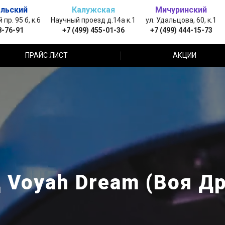
льский
Калужская
Мичуринский
пр. 95 б, к.6
Научный проезд д.14а к.1
ул. Удальцова, 60, к.1
8-76-91
+7 (499) 455-01-36
+7 (499) 444-15-73
ПРАЙС ЛИСТ
АКЦИИ
Voyah Dream (Воя Д