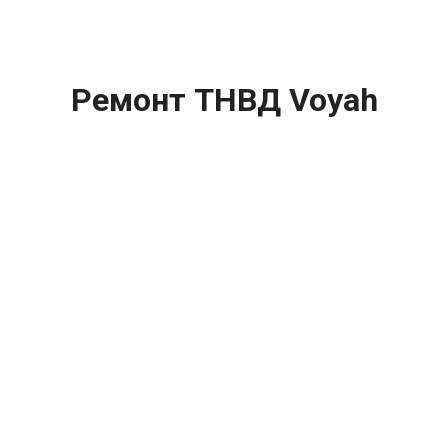
Ремонт ТНВД Voyah
Passion (Воя Пассион)
цена:
Ремонт ТНВД
От 5900
₽
Замена ТНВД
От 9900
₽
Ремонт ТНВД дизельных двигателей
От 7900
₽
Ремонт бензиновых ТНВД
От 2000
₽
Диагностика ТНВД