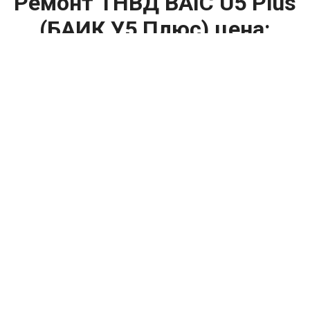
Ремонт ТНВД BAIC U5 Plus
(БАИК У5 Плюс) цена:
Ремонт ТНВД
От 5900
₽
Замена ТНВД
От 9900
₽
Ремонт ТНВД дизельных двигателей
От 7900
₽
Ремонт бензиновых ТНВД
От 2000
₽
Диагностика ТНВД
От 3000
₽
Регулировка ТНВД
Капитальный ремонт двигателя