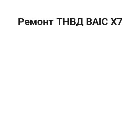
Ремонт ТНВД BAIC X7
(Баик Х7) цена:
Ремонт ТНВД
От 5900
₽
Замена ТНВД
От 9900
₽
Ремонт ТНВД дизельных двигателей
От 7900
₽
Ремонт бензиновых ТНВД
От 2000
₽
Диагностика ТНВД
От 3000
₽
Регулировка ТНВД