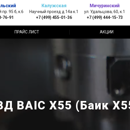
льский
Калужская
Мичуринский
пр. 95 б, к.6
Научный проезд д.14а к.1
ул. Удальцова, 60, к.1
8-76-91
+7 (499) 455-01-36
+7 (499) 444-15-73
ПРАЙС ЛИСТ
АКЦИИ
Д BAIC X55 (Баик Х5