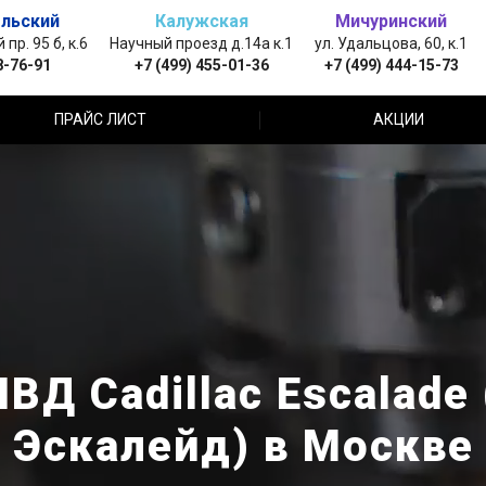
льский
Калужская
Мичуринский
пр. 95 б, к.6
Научный проезд д.14а к.1
ул. Удальцова, 60, к.1
8-76-91
+7 (499) 455-01-36
+7 (499) 444-15-73
ПРАЙС ЛИСТ
АКЦИИ
ВД Cadillac Escalade
Эскалейд) в Москве