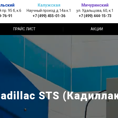
льский
Калужская
Мичуринский
пр. 95 б, к.6
Научный проезд д.14а к.1
ул. Удальцова, 60, к.1
8-76-91
+7 (499) 455-01-36
+7 (499) 444-15-73
ПРАЙС ЛИСТ
АКЦИИ
dillac STS (Кадилла