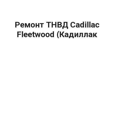
Ремонт ТНВД Cadillac
Fleetwood (Кадиллак
Флитвуд) цена:
Ремонт ТНВД
От 5900
₽
Замена ТНВД
От 9900
₽
Ремонт ТНВД дизельных двигателей
От 7900
₽
Ремонт бензиновых ТНВД
От 2000
₽
Диагностика ТНВД