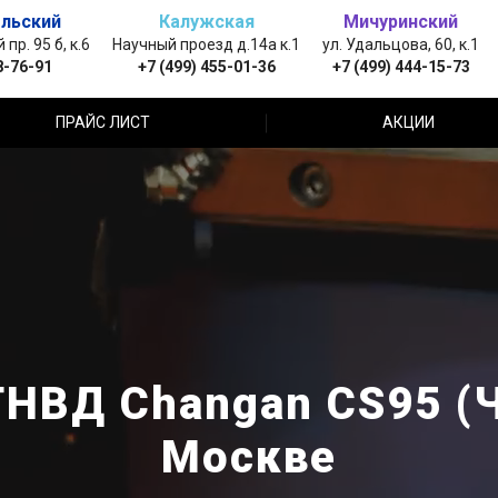
льский
Калужская
Мичуринский
пр. 95 б, к.6
Научный проезд д.14а к.1
ул. Удальцова, 60, к.1
8-76-91
+7 (499) 455-01-36
+7 (499) 444-15-73
ПРАЙС ЛИСТ
АКЦИИ
ТНВД Changan CS95 (Ч
Москве