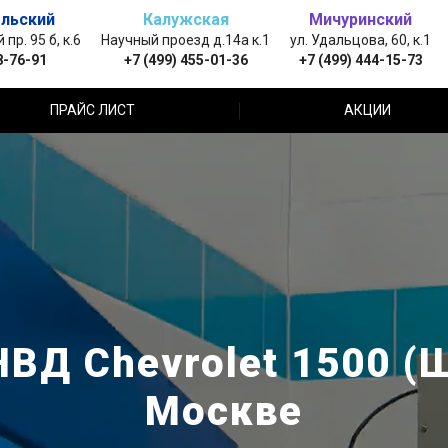
льский
Калужская
Мичуринский
пр. 95 б, к.6
Научный проезд д.14а к.1
ул. Удальцова, 60, к.1
8-76-91
+7 (499) 455-01-36
+7 (499) 444-15-73
ПРАЙС ЛИСТ
АКЦИИ
ВД Chevrolet 1500 (
Москве