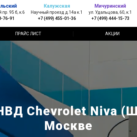
льский
Калужская
Мичуринский
пр. 95 б, к.6
Научный проезд д.14а к.1
ул. Удальцова, 60, к.1
8-76-91
+7 (499) 455-01-36
+7 (499) 444-15-73
ПРАЙС ЛИСТ
АКЦИИ
ВД Chevrolet Niva (
Москве