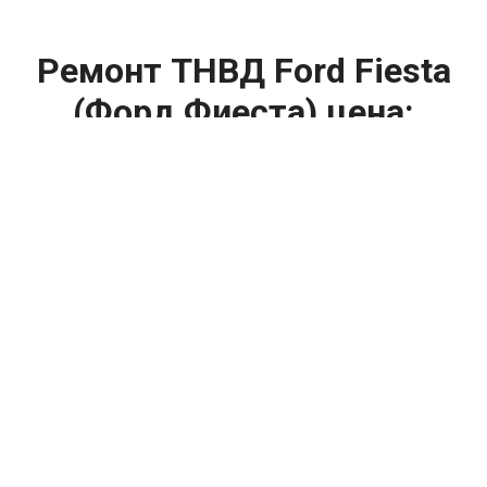
Ремонт ТНВД Ford Fiesta
(Форд Фиеста) цена:
Ремонт ТНВД
От 5900
₽
Замена ТНВД
От 9900
₽
Ремонт ТНВД дизельных двигателей
От 7900
₽
Ремонт бензиновых ТНВД
От 2000
₽
Диагностика ТНВД
От 3000
₽
Регулировка ТНВД