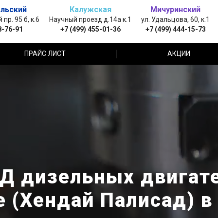
льский
Калужская
Мичуринский
пр. 95 б, к.6
Научный проезд д.14а к.1
ул. Удальцова, 60, к.1
8-76-91
+7 (499) 455-01-36
+7 (499) 444-15-73
ПРАЙС ЛИСТ
АКЦИИ
Д дизельных двигате
e (Хендай Палисад) 