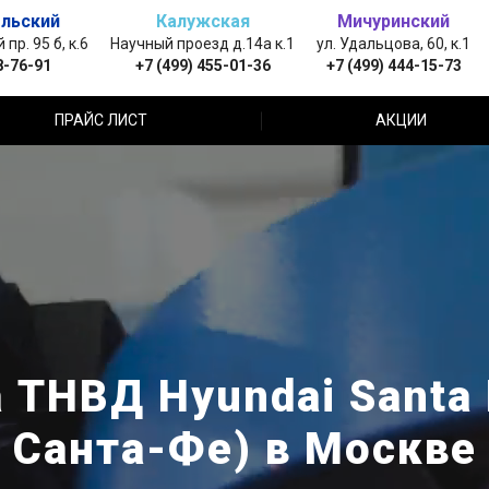
льский
Калужская
Мичуринский
пр. 95 б, к.6
Научный проезд д.14а к.1
ул. Удальцова, 60, к.1
8-76-91
+7 (499) 455-01-36
+7 (499) 444-15-73
ПРАЙС ЛИСТ
АКЦИИ
 ТНВД Hyundai Santa F
Санта-Фе) в Москве