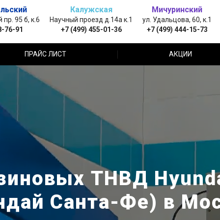
льский
Калужская
Мичуринский
пр. 95 б, к.6
Научный проезд д.14а к.1
ул. Удальцова, 60, к.1
8-76-91
+7 (499) 455-01-36
+7 (499) 444-15-73
ПРАЙС ЛИСТ
АКЦИИ
иновых ТНВД Hyundai
ндай Санта-Фе) в Мо