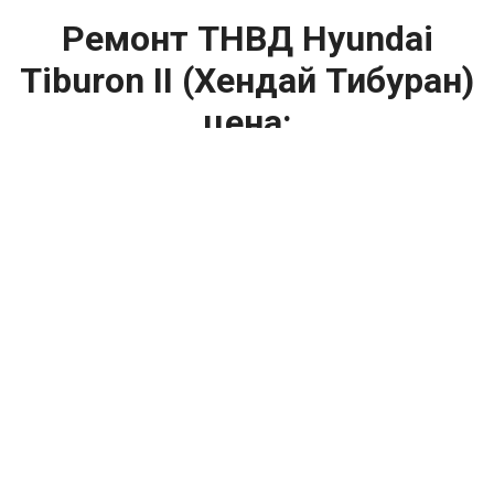
Ремонт ТНВД Hyundai
Tiburon II (Хендай Тибуран)
цена:
Ремонт ТНВД
От 5900
₽
Замена ТНВД
От 9900
₽
Ремонт ТНВД дизельных двигателей
От 7900
₽
Ремонт бензиновых ТНВД
От 2000
₽
Диагностика ТНВД
От 3000
₽
Регулировка ТНВД