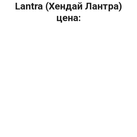
Lantra (Хендай Лантра)
цена:
Ремонт ТНВД
От 5900
₽
Замена ТНВД
От 9900
₽
Ремонт ТНВД дизельных двигателей
От 7900
₽
Ремонт бензиновых ТНВД
От 2000
₽
Диагностика ТНВД
От 3000
₽
Регулировка ТНВД
Капитальный ремонт двигателя