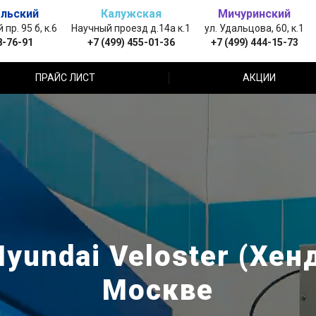
льский
Калужская
Мичуринский
пр. 95 б, к.6
Научный проезд д.14а к.1
ул. Удальцова, 60, к.1
8-76-91
+7 (499) 455-01-36
+7 (499) 444-15-73
ПРАЙС ЛИСТ
АКЦИИ
undai Veloster (Хен
Москве