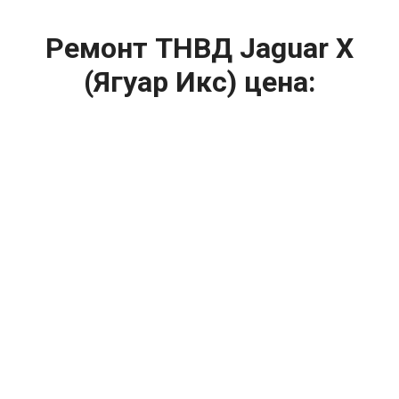
Ремонт ТНВД Jaguar X
(Ягуар Икс) цена:
Ремонт ТНВД
От 5900
₽
Замена ТНВД
От 9900
₽
Ремонт ТНВД дизельных двигателей
От 7900
₽
Ремонт бензиновых ТНВД
От 2000
₽
Диагностика ТНВД
От 3000
₽
Регулировка ТНВД