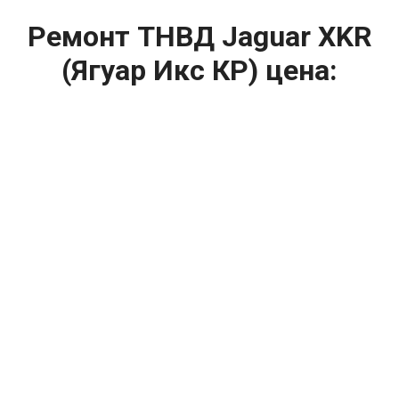
Ремонт ТНВД Jaguar XKR
(Ягуар Икс КР) цена:
Ремонт ТНВД
От 5900
₽
Замена ТНВД
От 9900
₽
Ремонт ТНВД дизельных двигателей
От 7900
₽
Ремонт бензиновых ТНВД
От 2000
₽
Диагностика ТНВД
От 3000
₽
Регулировка ТНВД