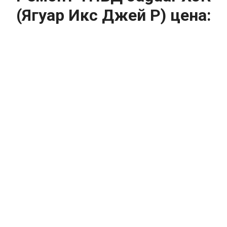
(Ягуар Икс Джей Р) цена:
Ремонт ТНВД
От 5900
₽
Замена ТНВД
От 9900
₽
Ремонт ТНВД дизельных двигателей
От 7900
₽
Ремонт бензиновых ТНВД
От 2000
₽
Диагностика ТНВД
От 3000
₽
Регулировка ТНВД
Капитальный ремонт двигателя