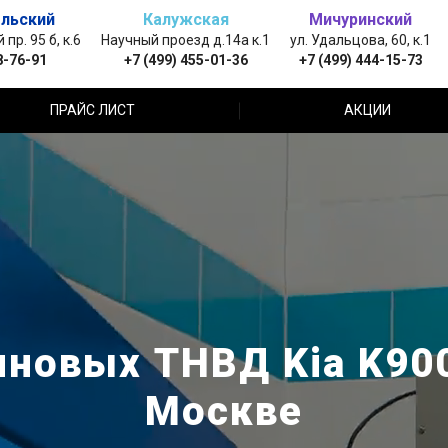
льский
Калужская
Мичуринский
пр. 95 б, к.6
Научный проезд д.14а к.1
ул. Удальцова, 60, к.1
8-76-91
+7 (499) 455-01-36
+7 (499) 444-15-73
ПРАЙС ЛИСТ
АКЦИИ
новых ТНВД Kia K900
Москве