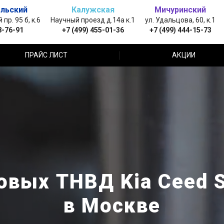
льский
Калужская
Мичуринский
пр. 95 б, к.6
Научный проезд д.14а к.1
ул. Удальцова, 60, к.1
8-76-91
+7 (499) 455-01-36
+7 (499) 444-15-73
ПРАЙС ЛИСТ
АКЦИИ
овых ТНВД Kia Ceed S
в Москве