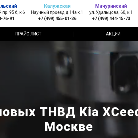
льский
Калужская
Мичуринский
пр. 95 б, к.6
Научный проезд д.14а к.1
ул. Удальцова, 60, к.1
8-76-91
+7 (499) 455-01-36
+7 (499) 444-15-73
ПРАЙС ЛИСТ
АКЦИИ
овых ТНВД Kia XCeed
Москве