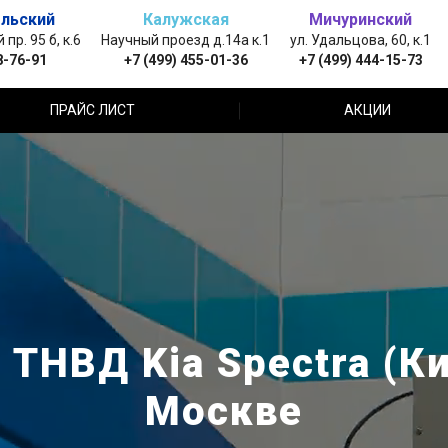
льский
Калужская
Мичуринский
пр. 95 б, к.6
Научный проезд д.14а к.1
ул. Удальцова, 60, к.1
8-76-91
+7 (499) 455-01-36
+7 (499) 444-15-73
ПРАЙС ЛИСТ
АКЦИИ
 ТНВД Kia Spectra (Ки
Москве