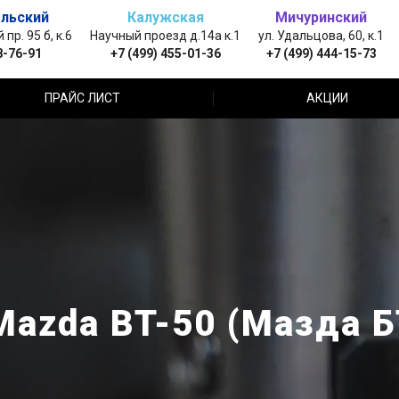
льский
Калужская
Мичуринский
пр. 95 б, к.6
Научный проезд д.14а к.1
ул. Удальцова, 60, к.1
8-76-91
+7 (499) 455-01-36
+7 (499) 444-15-73
ПРАЙС ЛИСТ
АКЦИИ
azda BT-50 (Мазда Б