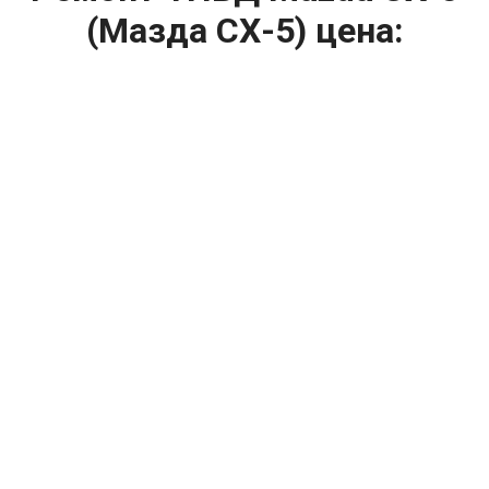
(Мазда СХ-5) цена:
Ремонт ТНВД
От 5900
₽
Замена ТНВД
От 9900
₽
Ремонт ТНВД дизельных двигателей
От 7900
₽
Ремонт бензиновых ТНВД
От 2000
₽
Диагностика ТНВД
От 3000
₽
Регулировка ТНВД
Капитальный ремонт двигателя