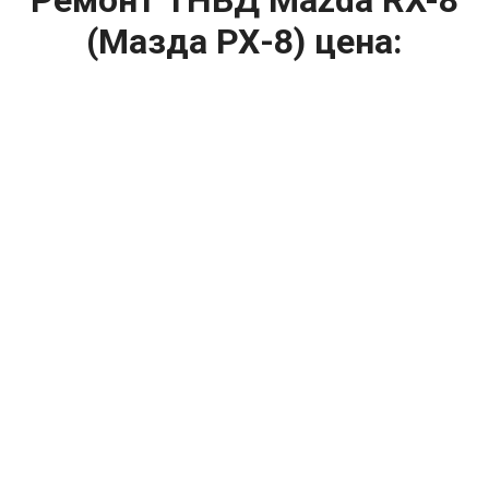
(Мазда РХ-8) цена:
Ремонт ТНВД
От 5900
₽
Замена ТНВД
От 9900
₽
Ремонт ТНВД дизельных двигателей
От 7900
₽
Ремонт бензиновых ТНВД
От 2000
₽
Диагностика ТНВД
От 3000
₽
Регулировка ТНВД
Капитальный ремонт двигателя