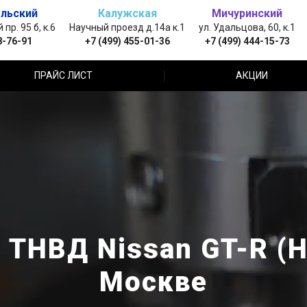
льский
Калужская
Мичуринский
пр. 95 б, к.6
Научный проезд д.14а к.1
ул. Удальцова, 60, к.1
8-76-91
+7 (499) 455-01-36
+7 (499) 444-15-73
ПРАЙС ЛИСТ
АКЦИИ
 ТНВД Nissan GT-R (Н
Москве