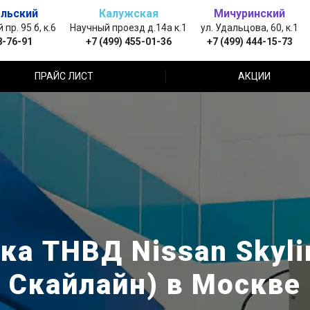
льский
Калужская
Мичуринский
пр. 95 б, к.6
Научный проезд д.14а к.1
ул. Удальцова, 60, к.1
8-76-91
+7 (499) 455-01-36
+7 (499) 444-15-73
ПРАЙС ЛИСТ
АКЦИИ
ка ТНВД Nissan Skyli
Скайлайн) в Москве