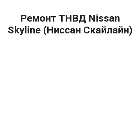
Ремонт ТНВД Nissan
Skyline (Ниссан Скайлайн)
цена:
Ремонт ТНВД
От 5900
₽
Замена ТНВД
От 9900
₽
Ремонт ТНВД дизельных двигателей
От 7900
₽
Ремонт бензиновых ТНВД
От 2000
₽
Диагностика ТНВД
От 3000
₽
Регулировка ТНВД