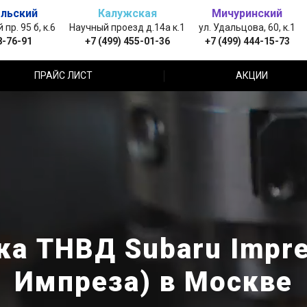
льский
Калужская
Мичуринский
пр. 95 б, к.6
Научный проезд д.14а к.1
ул. Удальцова, 60, к.1
8-76-91
+7 (499) 455-01-36
+7 (499) 444-15-73
ПРАЙС ЛИСТ
АКЦИИ
ка ТНВД Subaru Impre
Импреза) в Москве