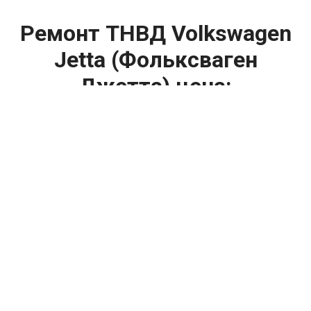
Ремонт ТНВД Volkswagen
Jetta (Фольксваген
Джетта) цена:
Ремонт ТНВД
От 5900
₽
Замена ТНВД
От 9900
₽
Ремонт ТНВД дизельных двигателей
От 7900
₽
Ремонт бензиновых ТНВД
От 2000
₽
Диагностика ТНВД
От 3000
₽
Регулировка ТНВД