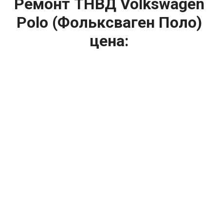
Ремонт ТНВД Volkswagen
Polo (Фольксваген Поло)
цена:
Ремонт ТНВД
От 5900
₽
Замена ТНВД
От 9900
₽
Ремонт ТНВД дизельных двигателей
От 7900
₽
Ремонт бензиновых ТНВД
От 2000
₽
Диагностика ТНВД
От 3000
₽
Регулировка ТНВД