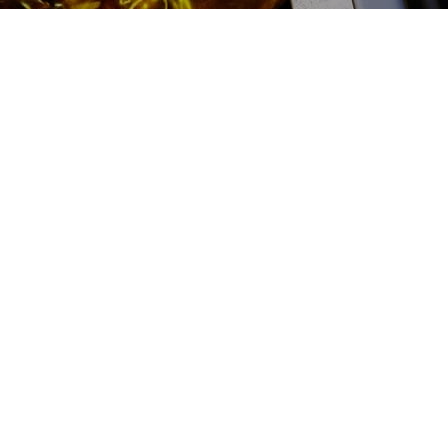
Регулировка ТНВД цена:
Ремонт ТНВД
От 3000
₽
Регулировка ТНВД
От 5900
₽
Замена ТНВД
От 9900
₽
Ремонт ТНВД дизельных двигателей
От 7900
₽
Ремонт бензиновых ТНВД
От 2000
₽
Диагностика ТНВД