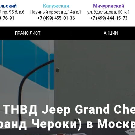
льский
Калужская
Мичуринский
пр. 95 б, к.6
Научный проезд д.14а к.1
ул. Удальцова, 60, к.1
8-76-91
+7 (499) 455-01-36
+7 (499) 444-15-73
ПРАЙС ЛИСТ
АКЦИИ
 ТНВД Jeep Grand Ch
ранд Чероки) в Моск