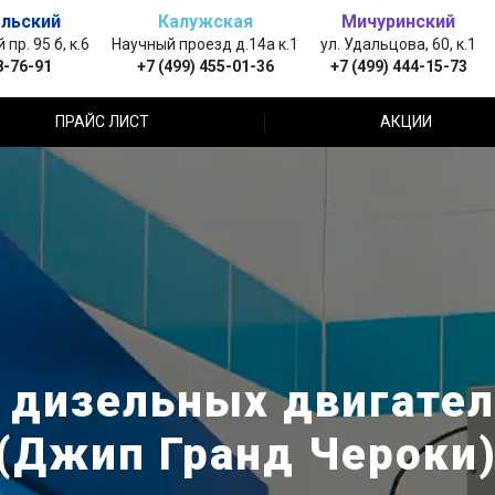
льский
Калужская
Мичуринский
пр. 95 б, к.6
Научный проезд д.14а к.1
ул. Удальцова, 60, к.1
8-76-91
+7 (499) 455-01-36
+7 (499) 444-15-73
ПРАЙС ЛИСТ
АКЦИИ
дизельных двигател
 (Джип Гранд Чероки)