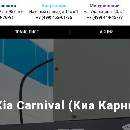
льский
Калужская
Мичуринский
пр. 95 б, к.6
Научный проезд д.14а к.1
ул. Удальцова, 60, к.1
8-76-91
+7 (499) 455-01-36
+7 (499) 444-15-73
ПРАЙС ЛИСТ
АКЦИИ
ia Carnival (Киа Карн