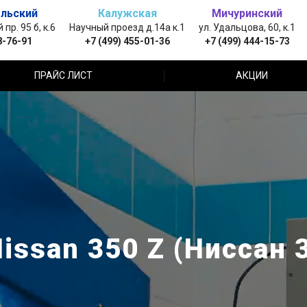
льский
Калужская
Мичуринский
пр. 95 б, к.6
Научный проезд д.14а к.1
ул. Удальцова, 60, к.1
8-76-91
+7 (499) 455-01-36
+7 (499) 444-15-73
ПРАЙС ЛИСТ
АКЦИИ
ssan 350 Z (Ниссан 