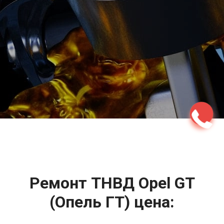
2500 руб
ться
Записаться
Ремонт ТНВД Opel GT
(Опель ГТ) цена: