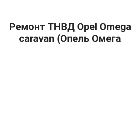
Ремонт ТНВД Opel Omega
caravan (Опель Омега
Караван) цена:
Ремонт ТНВД
От 5900
₽
Замена ТНВД
От 9900
₽
Ремонт ТНВД дизельных двигателей
От 7900
₽
Ремонт бензиновых ТНВД
От 2000
₽
Диагностика ТНВД