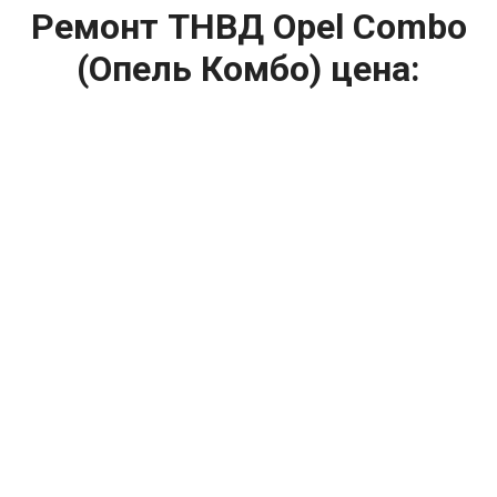
Ремонт ТНВД Opel Combo
(Опель Комбо) цена:
Ремонт ТНВД
От 5900
₽
Замена ТНВД
От 9900
₽
Ремонт ТНВД дизельных двигателей
От 7900
₽
Ремонт бензиновых ТНВД
От 2000
₽
Диагностика ТНВД
От 3000
₽
Регулировка ТНВД
Капитальный ремонт двигателя