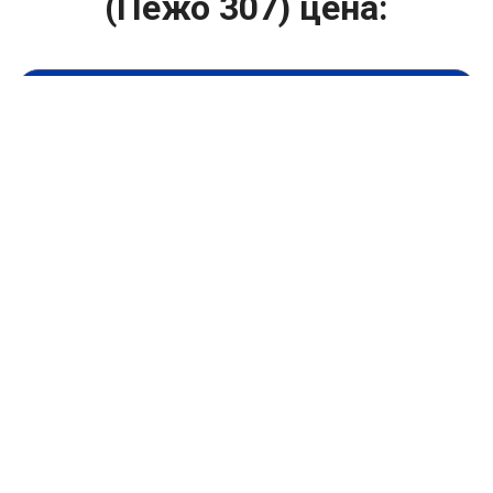
(Пежо 307) цена:
Ремонт ТНВД
От 5900
₽
Замена ТНВД
От 9900
₽
Ремонт ТНВД дизельных двигателей
От 7900
₽
Ремонт бензиновых ТНВД
От 2000
₽
Диагностика ТНВД
От 3000
₽
Регулировка ТНВД
Капитальный ремонт двигателя