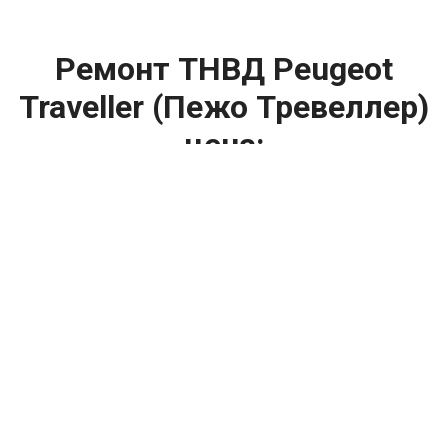
Ремонт ТНВД Peugeot
Traveller (Пежо Тревеллер)
цена:
Ремонт ТНВД
От 5900
₽
Замена ТНВД
От 9900
₽
Ремонт ТНВД дизельных двигателей
От 7900
₽
Ремонт бензиновых ТНВД
От 2000
₽
Диагностика ТНВД