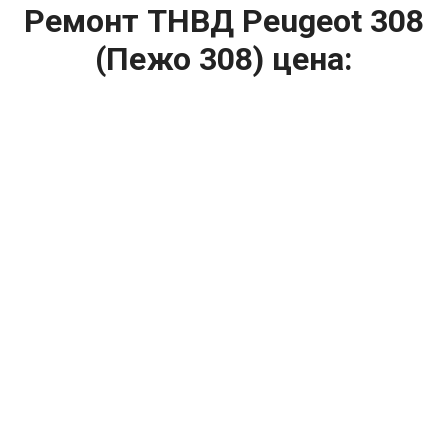
Ремонт ТНВД Peugeot 308
(Пежо 308) цена:
Ремонт ТНВД
От 5900
₽
Замена ТНВД
От 9900
₽
Ремонт ТНВД дизельных двигателей
От 7900
₽
Ремонт бензиновых ТНВД
От 2000
₽
Диагностика ТНВД
От 3000
₽
Регулировка ТНВД
Капитальный ремонт двигателя