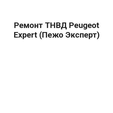
Ремонт ТНВД Peugeot
Expert (Пежо Эксперт)
цена:
Ремонт ТНВД
От 5900
₽
Замена ТНВД
От 9900
₽
Ремонт ТНВД дизельных двигателей
От 7900
₽
Ремонт бензиновых ТНВД
От 2000
₽
Диагностика ТНВД