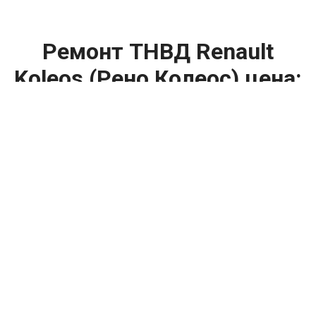
Ремонт ТНВД Renault
Koleos (Рено Колеос) цена:
Ремонт ТНВД
От 5900
₽
Замена ТНВД
От 9900
₽
Ремонт ТНВД дизельных двигателей
От 7900
₽
Ремонт бензиновых ТНВД
От 2000
₽
Диагностика ТНВД
От 3000
₽
Регулировка ТНВД